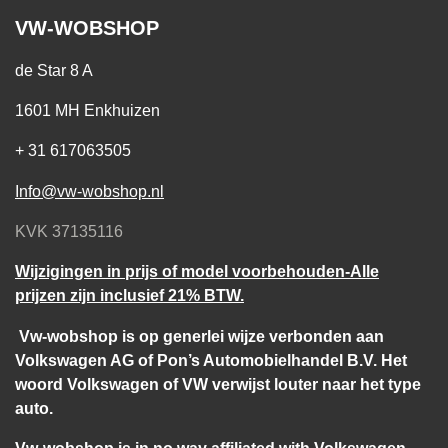
VW-WOBSHOP
de Star 8 A
1601 MH Enkhuizen
+ 31 617063505
Info@vw-wobshop.nl
KVK 37135116
Wijzigingen in prijs of model voorbehouden-Alle
prijzen zijn inclusief 21% BTW.
Vw-wobshop is op generlei wijze verbonden aan
Volkswagen AG of Pon’s Automobielhandel B.V. Het
woord Volkswagen of VW verwijst louter naar het type
auto.
Vw-wobshop is in no way affiliated with Volkswagen