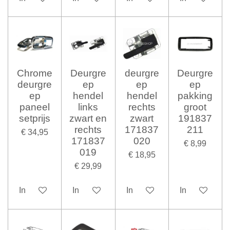
Chrome
Deurgre
deurgre
Deurgre
deurgre
ep
ep
ep
ep
hendel
hendel
pakking
paneel
links
rechts
groot
setprijs
zwart en
zwart
191837
rechts
171837
211
€ 34,95
171837
020
€ 8,99
019
€ 18,95
€ 29,99
In winkelwagen
In winkelwagen
In winkelwagen
In winkelwag