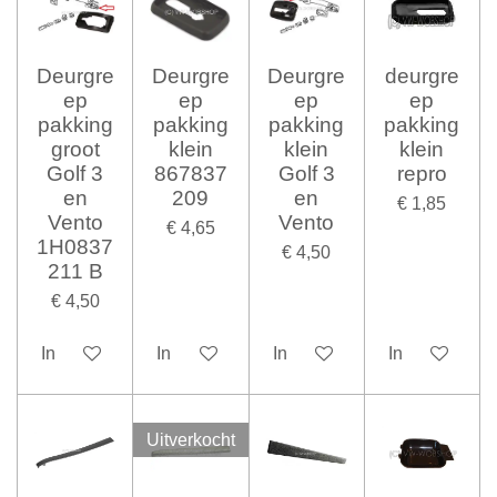
Deurgre
Deurgre
Deurgre
deurgre
ep
ep
ep
ep
pakking
pakking
pakking
pakking
groot
klein
klein
klein
Golf 3
867837
Golf 3
repro
en
209
en
€ 1,85
Vento
Vento
€ 4,65
1H0837
€ 4,50
211 B
€ 4,50
In winkelwagen
In winkelwagen
In winkelwagen
In winkelwag
Uitverkocht