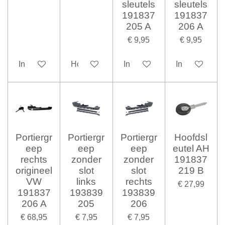
sleutels
sleutels
191837
191837
205 A
206 A
€ 9,95
€ 9,95
In winkelwagen
Houd mij op de hoogte
In winkelwagen
In winkelwag
Portiergr
Portiergr
Portiergr
Hoofdsl
eep
eep
eep
eutel AH
rechts
zonder
zonder
191837
origineel
slot
slot
219 B
VW
links
rechts
€ 27,99
191837
193839
193839
206 A
205
206
€ 68,95
€ 7,95
€ 7,95