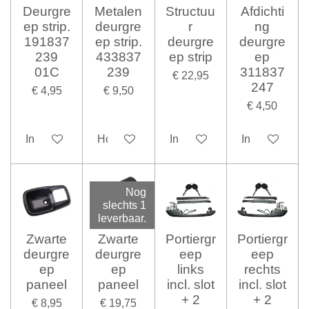
Deurgre
Metalen
Structuu
Afdichti
ep strip.
deurgre
r
ng
191837
ep strip.
deurgre
deurgre
239
433837
ep strip
ep
01C
239
311837
€ 22,95
247
€ 4,95
€ 9,50
€ 4,50
In winkelwagen
Houd mij op de hoogte
In winkelwagen
In winkelwag
Nog
slechts 1
leverbaar.
Zwarte
Zwarte
Portiergr
Portiergr
deurgre
deurgre
eep
eep
ep
ep
links
rechts
paneel
paneel
incl. slot
incl. slot
+ 2
+ 2
€ 8,95
€ 19,75