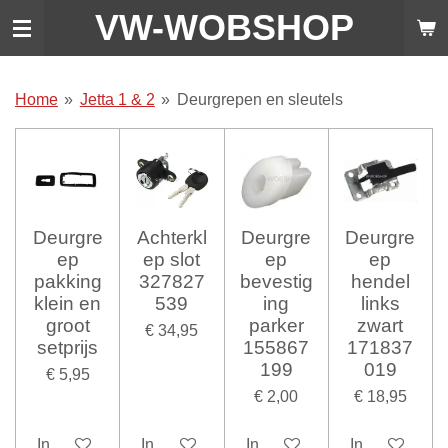
VW-WO
BSHOP
Ga
direct
naar
de
Home
»
Jetta 1 & 2
»
Deurgrepen en sleutels
hoofdinhoud
Deurgre
Achterkl
Deurgre
Deurgre
ep
ep slot
ep
ep
pakking
327827
bevestig
hendel
klein en
539
ing
links
groot
parker
zwart
€ 34,95
setprijs
155867
171837
199
019
€ 5,95
€ 2,00
€ 18,95
In winkelwagen
In winkelwagen
In winkelwagen
In winkelwag