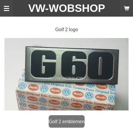
VW-WO
BSHOP
Ga
direct
naar
de
Golf 2 logo
hoofdinhoud
Golf 2 emblemen