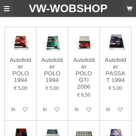
VW-WO
BSHOP
Ga
direct
naar
de
hoofdinhoud
Autofold
Autofold
Autofold
Autofold
er
er
er
er
POLO
POLO
POLO
PASSA
1994
1994
GTI
T 1994
2006
€ 5,00
€ 5,00
€ 5,00
€ 6,50
In winkelwagen
In winkelwagen
In winkelwagen
In winkelwag