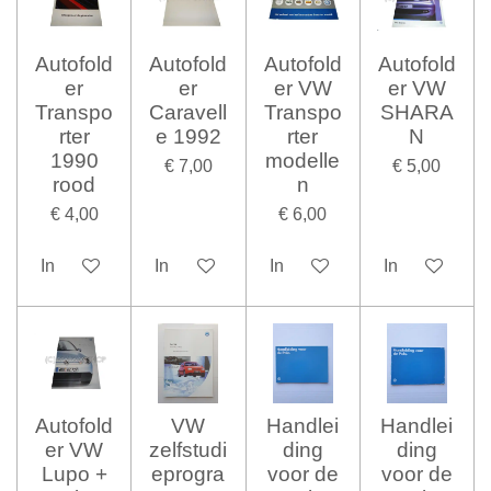
Autofold
Autofold
Autofold
Autofold
er
er
er VW
er VW
Transpo
Caravell
Transpo
SHARA
rter
e 1992
rter
N
1990
modelle
€ 7,00
€ 5,00
rood
n
€ 4,00
€ 6,00
In winkelwagen
In winkelwagen
In winkelwagen
In winkelwag
Autofold
VW
Handlei
Handlei
er VW
zelfstudi
ding
ding
Lupo +
eprogra
voor de
voor de