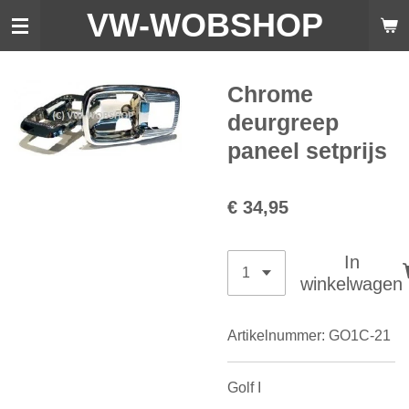
VW-WO
BSHOP
Ga
direct
naar
de
Chrome
hoofdinhoud
deurgreep
paneel setprijs
€ 34,95
In
winkelwagen
Artikelnummer:
GO1C-21
Golf I