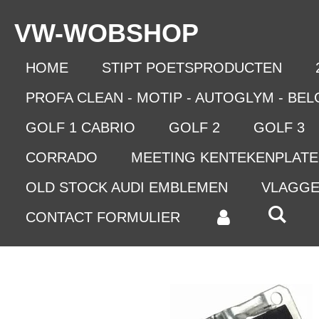
Ga
VW-WO
BSHOP
direct
naar
de
HOME
STIPT POETSPRODUCTEN
hoofdinhoud
PROFA CLEAN - MOTIP - AUTOGLYM - BE
GOLF 1 CABRIO
GOLF 2
GOLF 3
CORRADO
MEETING KENTEKENPLAT
OLD STOCK AUDI EMBLEMEN
VLAGG
CONTACT FORMULIER