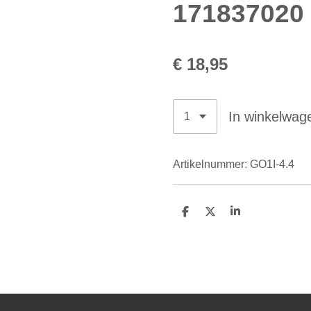
171837020
€ 18,95
In winkelwag
Artikelnummer:
GO1I-4.4
D
D
S
e
e
h
l
e
a
e
l
r
n
e