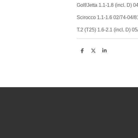
Golf/Jetta 1.1-1.8 (incl. D) 
Scirocco 1.1-1.6 02/74-04/
T.2 (T25) 1.6-2.1 (incl. D) 0
D
D
S
e
e
h
l
e
a
e
l
r
n
e