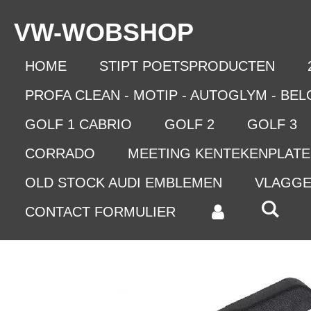
Ga
VW-WO
BSHOP
direct
naar
de
HOME
STIPT POETSPRODUCTEN
hoofdinhoud
PROFA CLEAN - MOTIP - AUTOGLYM - BE
GOLF 1 CABRIO
GOLF 2
GOLF 3
CORRADO
MEETING KENTEKENPLAT
OLD STOCK AUDI EMBLEMEN
VLAGG
CONTACT FORMULIER