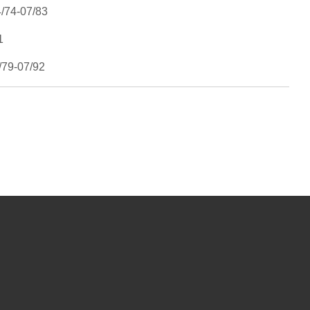
04/74-07/83
81
5/79-07/92