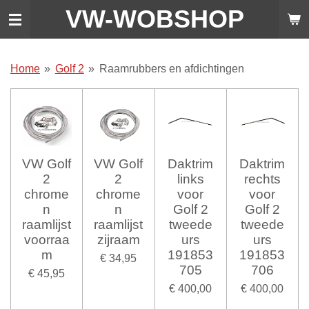
VW-WO
BSHOP
Ga
direct
naar
de
Home
»
Golf 2
»
Raamrubbers en afdichtingen
hoofdinhoud
VW Golf
VW Golf
Daktrim
Daktrim
2
2
links
rechts
chrome
chrome
voor
voor
n
n
Golf 2
Golf 2
raamlijst
raamlijst
tweede
tweede
voorraa
zijraam
urs
urs
m
191853
191853
€ 34,95
705
706
€ 45,95
€ 400,00
€ 400,00