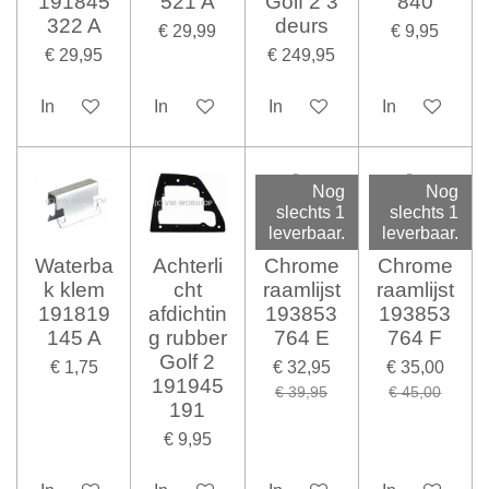
191845
521 A
Golf 2 3
840
322 A
deurs
€ 29,99
€ 9,95
€ 29,95
€ 249,95
In winkelwagen
In winkelwagen
In winkelwagen
In winkelwag
Nog
Nog
slechts 1
slechts 1
leverbaar.
leverbaar.
Waterba
Achterli
Chrome
Chrome
k klem
cht
raamlijst
raamlijst
191819
afdichtin
193853
193853
145 A
g rubber
764 E
764 F
Golf 2
€ 1,75
€ 32,95
€ 35,00
191945
€ 39,95
€ 45,00
191
€ 9,95