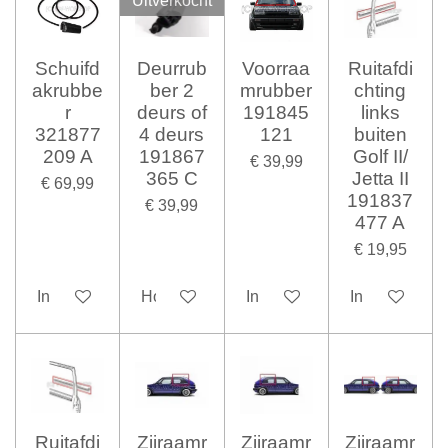
Uitverkocht
Schuifd
Deurrub
Voorraa
Ruitafdi
akrubbe
ber 2
mrubber
chting
r
deurs of
191845
links
321877
4 deurs
121
buiten
209 A
191867
Golf II/
€ 39,99
365 C
Jetta II
€ 69,99
191837
€ 39,99
477 A
€ 19,95
In winkelwagen
Houd mij op de hoogte
In winkelwagen
In winkelwag
Ruitafdi
Zijraamr
Zijraamr
Zijraamr