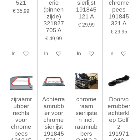
521
erie
sierlijst
chrome
(binnen
191845
pees
€ 35,99
zijde)
121 A
191845
321827
321 A
€ 29,99
705 A
€ 29,95
€ 49,99
In winkelwagen
In winkelwagen
In winkelwagen
In winkelwag
zijraamr
Achterra
chrome
Doorvo
ubber
amrubb
raam
errubber
rechts
er voor
sierlijste
achterkl
voor
chrome
n incl.
ep Golf
chrome
sierlijst
raamrub
2
pees
191845
bers
191971