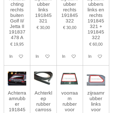
chting
ubber
ubber
ubbers
rechts
links
rechts
links en
buiten
191845
191845
rechts
Golf II/
321
322
191845
Jetta II
321 +
€ 30,00
€ 30,00
191837
191845
478 A
322
€ 19,95
€ 60,00
In winkelwagen
In winkelwagen
In winkelwagen
In winkelwag
Achterra
Achterkl
voorraa
zijraamr
amrubb
ep
m
ubber
er
rubber
rubber
links
191845
carross
voor
voor