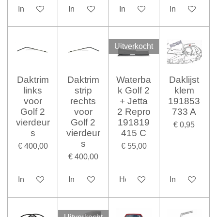
In winkelwagen
In winkelwagen
In winkelwagen
In winkelwag
Uitverkocht
Daktrim
Daktrim
Waterba
Daklijst
links
strip
k Golf 2
klem
voor
rechts
+ Jetta
191853
Golf 2
voor
2 Repro
733 A
vierdeur
Golf 2
191819
€ 0,95
s
vierdeur
415 C
s
€ 400,00
€ 55,00
€ 400,00
In winkelwagen
In winkelwagen
Houd mij op de hoogte
In winkelwag