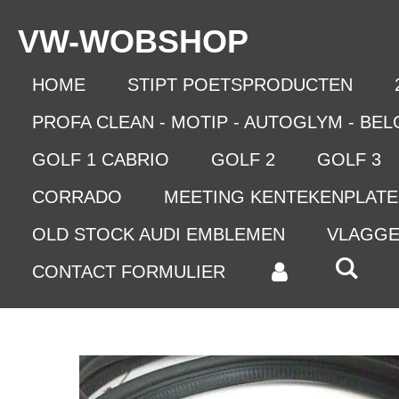
Ga
VW-WO
BSHOP
direct
naar
de
HOME
STIPT POETSPRODUCTEN
hoofdinhoud
PROFA CLEAN - MOTIP - AUTOGLYM - BE
GOLF 1 CABRIO
GOLF 2
GOLF 3
CORRADO
MEETING KENTEKENPLAT
OLD STOCK AUDI EMBLEMEN
VLAGG
CONTACT FORMULIER