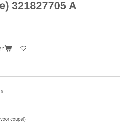
de) 321827705 A
en
le
t voor coupe!)