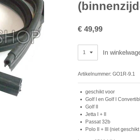
(binnenzij
€ 49,99
In winkelwag
Artikelnummer:
GO1R-9.1
geschikt voor
Golf I en Golf I Convertib
Golf II
Jetta I + II
Passat 32b
Polo II + III (niet geschik