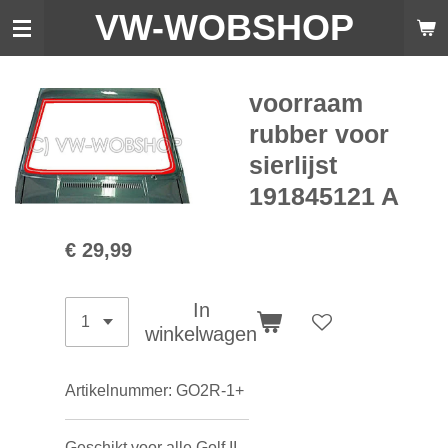
VW-WO
BSHOP
Ga
direct
naar
de
voorraam
hoofdinhoud
rubber voor
sierlijst
191845121 A
€ 29,99
In
winkelwagen
Artikelnummer:
GO2R-1+
Geschikt voor alle Golf II