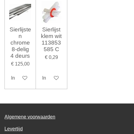
Sierlijste
Sierlijst
n
klem wit
chrome
113853
8-delig
585 C
4 deurs
€ 0,29
€ 125,00
In winkelwagen
In winkelwagen
Algemene voorwaarden
Levertijd