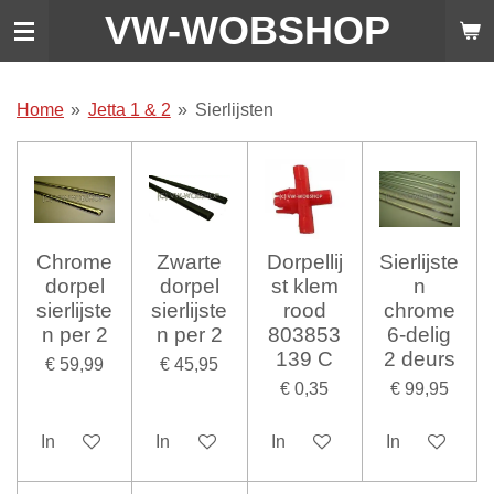
VW-WO
BSHOP
Ga
direct
naar
de
Home
»
Jetta 1 & 2
»
Sierlijsten
hoofdinhoud
Chrome
Zwarte
Dorpellij
Sierlijste
dorpel
dorpel
st klem
n
sierlijste
sierlijste
rood
chrome
n per 2
n per 2
803853
6-delig
139 C
2 deurs
€ 59,99
€ 45,95
€ 0,35
€ 99,95
In winkelwagen
In winkelwagen
In winkelwagen
In winkelwag