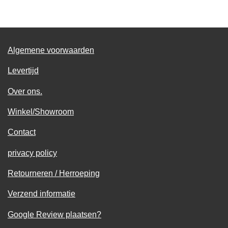
e
l
r
e
n
e
n
Algemene voorwaarden
Levertijd
Over ons.
Winkel/Showroom
Contact
privacy policy
Retourneren / Herroeping
Verzend informatie
Google Review plaatsen?