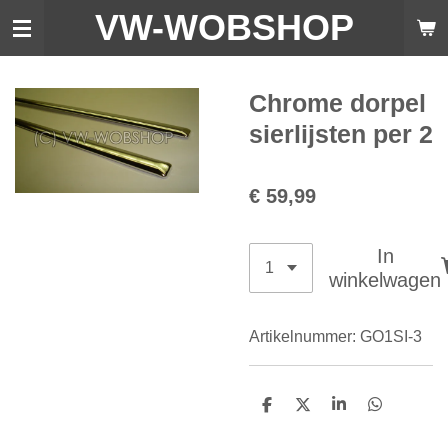
VW-WO
BSHOP
Ga
direct
naar
de
Chrome dorpel
hoofdinhoud
sierlijsten per 2
€ 59,99
In
winkelwagen
Artikelnummer:
GO1SI-3
D
D
S
D
e
e
h
e
l
e
a
l