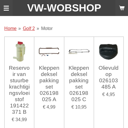
VW-WO
BSHOP
Ga
direct
naar
de
Home
»
Golf 2
»
Motor
hoofdinhoud
Reservo
Kleppen
Kleppen
Olievuld
ir van
deksel
deksel
op
stuurbe
pakking
pakking
026103
krachtigi
set
set
485 A
ngsvloei
026198
026198
€ 4,95
stof
025 A
025 C
191422
€ 4,99
€ 10,95
371 B
€ 34,99