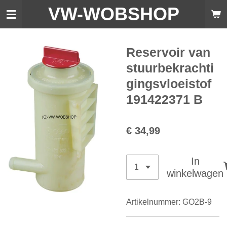
VW-WO
BSHOP
Ga
direct
naar
de
Reservoir van
hoofdinhoud
stuurbekrachti
gingsvloeistof
191422371 B
€ 34,99
In
winkelwagen
Artikelnummer:
GO2B-9