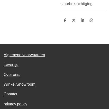
stuurbekrachtiging
D
D
S
D
e
e
h
e
l
e
a
l
e
l
r
e
n
e
n
Algemene voorwaarden
Levertijd
Over ons.
Winkel/Showroom
Contact
privacy policy