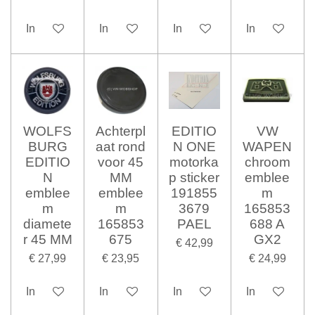
In winkelwagen
In winkelwagen
In winkelwagen
In winkelwag
WOLFS
Achterpl
EDITIO
VW
BURG
aat rond
N ONE
WAPEN
EDITIO
voor 45
motorka
chroom
N
MM
p sticker
emblee
emblee
emblee
191855
m
m
m
3679
165853
diamete
165853
PAEL
688 A
r 45 MM
675
GX2
€ 42,99
€ 27,99
€ 23,95
€ 24,99
In winkelwagen
In winkelwagen
In winkelwagen
In winkelwag