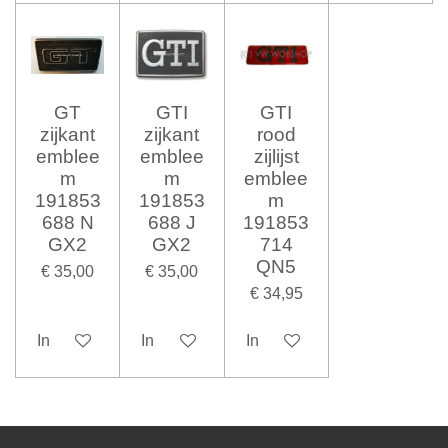
GT
GTI
GTI
zijkant
zijkant
rood
emblee
emblee
zijlijst
m
m
emblee
191853
191853
m
688 N
688 J
191853
GX2
GX2
714
QN5
€ 35,00
€ 35,00
€ 34,95
In winkelwagen
In winkelwagen
In winkelwagen