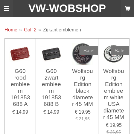
VW-WO
BSHOP
Ga
direct
naar
de
Home
»
Golf 2
»
Zijkant emblemen
hoofdinhoud
Sale!
Sale!
G60
G60
Wolfsbu
Wolfsbu
rood
zwart
rg
rg
emblee
emblee
Edition
Edition
m
m
black
emblee
191853
191853
diamete
m white
688 A
688 B
r 45 MM
USA
diamete
€ 14,99
€ 14,99
€ 19,95
r 45 MM
€ 21,95
€ 19,95
€ 26,95