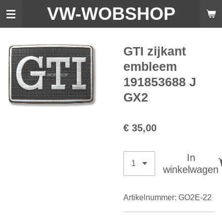
VW-WO
BSHOP
Ga
direct
naar
de
GTI zijkant
hoofdinhoud
embleem
191853688 J
GX2
€ 35,00
In
winkelwagen
Artikelnummer:
GO2E-22