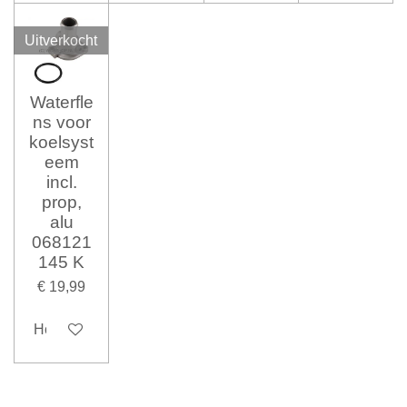
Uitverkocht
Waterfle
ns voor
koelsyst
eem
incl.
prop,
alu
068121
145 K
€ 19,99
Houd mij op de hoogte