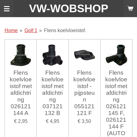
VW-WO
BSHOP
Ga
direct
naar
de
Home
»
Golf 1
»
Flens koelvloeistof.
hoofdinhoud
Flens
Flens
Flens
Flens
koelvloe
koelvloe
koelvloe
koelvloe
istof met
istof met
istof -
istof met
afdichtri
afdichtri
pijpsteu
afdichtri
ng
ng
n
ng
026121
037121
055121
026121
144 A
132 B
121 F
145 F,
026121
€ 2,95
€ 4,95
€ 3,50
144 F
(AUTO