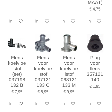
MAAT)
€ 4,75
In winkelwagen
In winkelwagen
In winkelwagen
In winkelwag
Flens
Flens
Flens
Plug
koelvloe
voor
voor
voor
istof
koelvloe
koelvloe
flens
(set)
istof
istof
357121
037198
037121
068121
140
132 B
133 C
133 M
€ 1,95
€ 7,95
€ 5,95
€ 9,95
In winkelwagen
In winkelwagen
In winkelwagen
In winkelwag