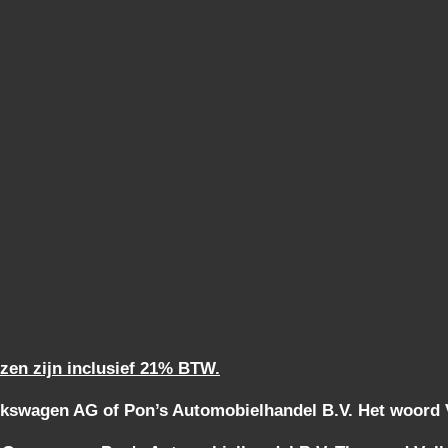
jzen zijn inclusief 21% BTW.
kswagen AG of Pon’s Automobielhandel B.V. Het woord Vo