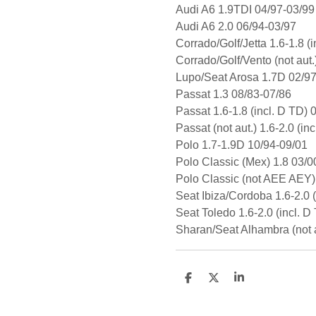
Audi A6 1.9TDI 04/97-03/9
Audi A6 2.0 06/94-03/97
Corrado/Golf/Jetta 1.6-1.8 (
Corrado/Golf/Vento (not aut.
Lupo/Seat Arosa 1.7D 02/9
Passat 1.3 08/83-07/86
Passat 1.6-1.8 (incl. D TD)
Passat (not aut.) 1.6-2.0 (i
Polo 1.7-1.9D 10/94-09/01
Polo Classic (Mex) 1.8 03/
Polo Classic (not AEE AEY) 
Seat Ibiza/Cordoba 1.6-2.0 
Seat Toledo 1.6-2.0 (incl. 
Sharan/Seat Alhambra (not au
D
D
S
e
e
h
l
e
a
e
l
r