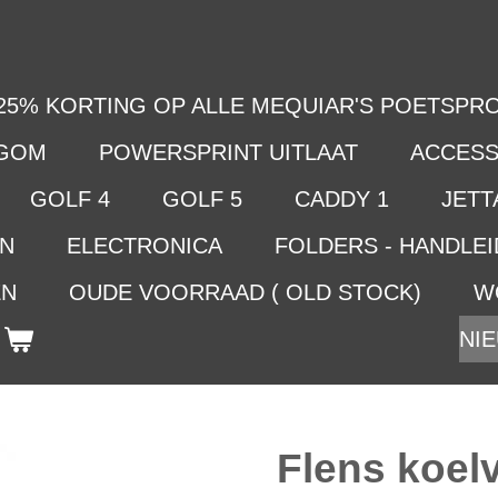
25% KORTING OP ALLE MEQUIAR'S POETSPRO
LGOM
POWERSPRINT UITLAAT
ACCESS
GOLF 4
GOLF 5
CADDY 1
JETTA
EN
ELECTRONICA
FOLDERS - HANDLE
EN
OUDE VOORRAAD ( OLD STOCK)
W
NIE
Flens koelv