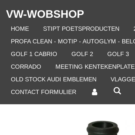
Ga
VW-WO
BSHOP
direct
naar
de
HOME
STIPT POETSPRODUCTEN
hoofdinhoud
PROFA CLEAN - MOTIP - AUTOGLYM - BE
GOLF 1 CABRIO
GOLF 2
GOLF 3
CORRADO
MEETING KENTEKENPLAT
OLD STOCK AUDI EMBLEMEN
VLAGG
CONTACT FORMULIER