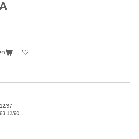
 A
en
-12/87
/83-12/90
5