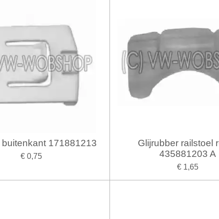
il buitenkant 171881213
Glijrubber railstoel 
435881203 A
€ 0,75
€ 1,65