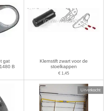
t gat
Klemstift zwart voor de
81480 B
stoelkappen
€ 1,45
Uitverkocht