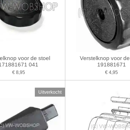
elknop voor de stoel
Verstelknop voor de
171881671 041
191881671
€ 8,95
€ 4,95
Uitverkocht