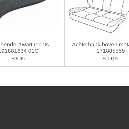
lhendel zwart rechts
Achterbank boven meta
191881634 01C
171885559
€ 9,95
€ 19,95