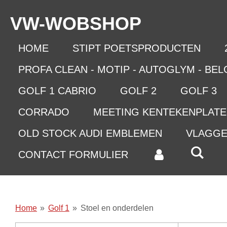
Ga
VW-WO
BSHOP
direct
naar
de
HOME
STIPT POETSPRODUCTEN
hoofdinhoud
PROFA CLEAN - MOTIP - AUTOGLYM - BE
GOLF 1 CABRIO
GOLF 2
GOLF 3
CORRADO
MEETING KENTEKENPLAT
OLD STOCK AUDI EMBLEMEN
VLAGG
CONTACT FORMULIER
Home
»
Golf 1
»
Stoel en onderdelen