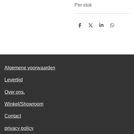
Per stuk
D
D
S
D
e
e
h
e
l
e
a
l
e
l
r
e
n
e
n
Algemene voorwaarden
Levertijd
Over ons.
Winkel/Showroom
Contact
privacy policy