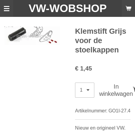
VW-WO
BSHOP
Ga
direct
naar
de
Klemstift Grijs
hoofdinhoud
voor de
stoelkappen
€ 1,45
In
winkelwagen
Artikelnummer:
GO1I-27.4
Nieuw en origineel VW.