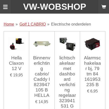
VW-WO
BSHOP
Ga
direct
naar
de
Home
»
Golf 1 CABRIO
»
Electrische onderdelen
hoofdinhoud
Hella
Binnenv
lichtsch
Alarmsc
Claxon
erlichtin
akelaar
hakelaa
12 V
g
met
r bj, 79
cabrio/
dashbo
tm 84
€ 19,95
Caddy I
ard
161953
823947
verlichti
235 B
105 B
ng
€ 6,95
HELLA
regelaar
323941
€ 14,95
531 G