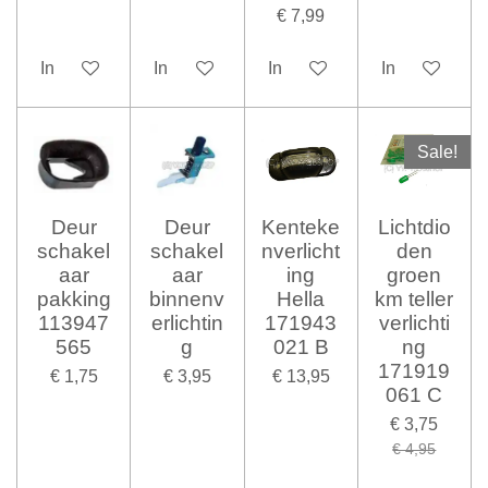
€ 7,99
In winkelwagen
In winkelwagen
In winkelwagen
In winkelwag
Sale!
Deur
Deur
Kenteke
Lichtdio
schakel
schakel
nverlicht
den
aar
aar
ing
groen
pakking
binnenv
Hella
km teller
113947
erlichtin
171943
verlichti
565
g
021 B
ng
171919
€ 1,75
€ 3,95
€ 13,95
061 C
€ 3,75
€ 4,95