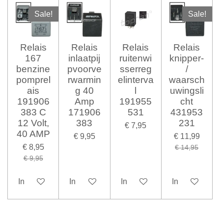
Sale!
Sale!
Relais
Relais
Relais
Relais
167
inlaatpij
ruitenwi
knipper-
benzine
pvoorve
sserreg
/
pomprel
rwarmin
elinterva
waarsch
ais
g 40
l
uwingsli
191906
Amp
191955
cht
383 C
171906
531
431953
12 Volt,
383
231
€ 7,95
40 AMP
€ 9,95
€ 11,99
€ 8,95
€ 14,95
€ 9,95
In winkelwagen
In winkelwagen
In winkelwagen
In winkelwag