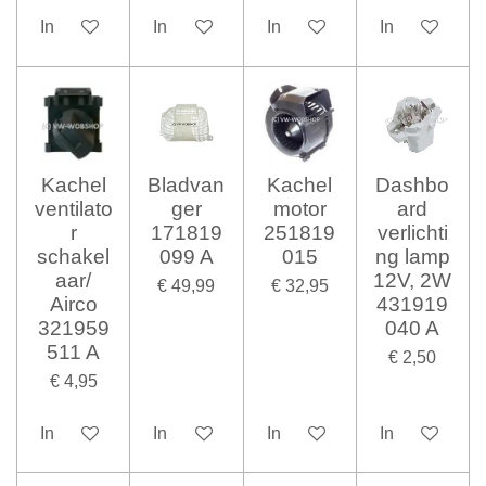
In winkelwagen
In winkelwagen
In winkelwagen
In winkelwag
Kachel
Bladvan
Kachel
Dashbo
ventilato
ger
motor
ard
r
171819
251819
verlichti
schakel
099 A
015
ng lamp
aar/
12V, 2W
€ 49,99
€ 32,95
Airco
431919
321959
040 A
511 A
€ 2,50
€ 4,95
In winkelwagen
In winkelwagen
In winkelwagen
In winkelwag