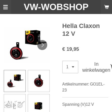
VW-WO
BSHOP
Ga
direct
naar
de
Hella Claxon
hoofdinhoud
12 V
€ 19,95
In
winkelwagen
Artikelnummer:
GO1EL-
23
Spanning (V)12 V