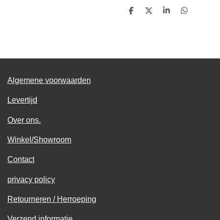
D
D
S
D
e
e
h
e
l
e
a
l
e
l
r
e
n
e
n
Algemene voorwaarden
Levertijd
Over ons.
Winkel/Showroom
Contact
privacy policy
Retourneren / Herroeping
Verzend informatie