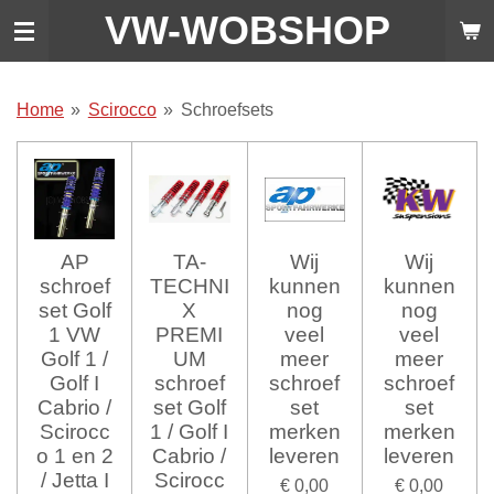
VW-WO
BSHOP
Ga
direct
naar
de
Home
»
Scirocco
»
Schroefsets
hoofdinhoud
AP
TA-
Wij
Wij
schroef
TECHNI
kunnen
kunnen
set Golf
X
nog
nog
1 VW
PREMI
veel
veel
Golf 1 /
UM
meer
meer
Golf I
schroef
schroef
schroef
Cabrio /
set Golf
set
set
Scirocc
1 / Golf I
merken
merken
o 1 en 2
Cabrio /
leveren
leveren
/ Jetta I
Scirocc
€ 0,00
€ 0,00