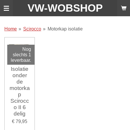
VW-WO
BSHOP
Ga
direct
naar
de
Home
»
Scirocco
»
Motorkap isolatie
hoofdinhoud
Nog
slechts 1
leverbaar.
Isolatie
onder
de
motorka
p
Scirocc
o II 6
delig
€ 79,95