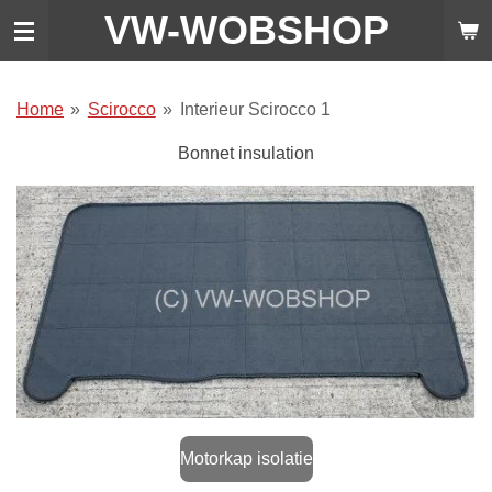
VW-WO
BSHOP
Ga
direct
naar
de
Home
»
Scirocco
»
Interieur Scirocco 1
hoofdinhoud
Bonnet insulation
Motorkap isolatie