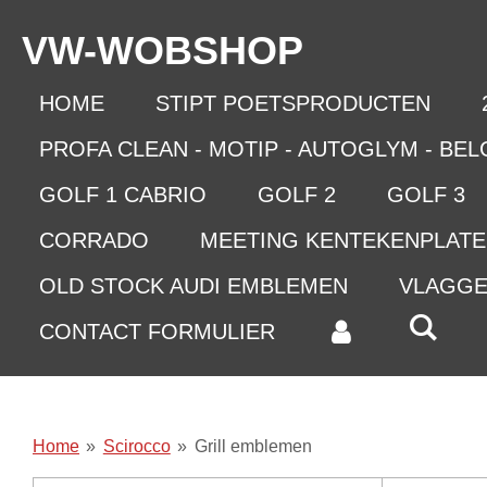
Ga
VW-WO
BSHOP
direct
naar
de
HOME
STIPT POETSPRODUCTEN
hoofdinhoud
PROFA CLEAN - MOTIP - AUTOGLYM - BE
GOLF 1 CABRIO
GOLF 2
GOLF 3
CORRADO
MEETING KENTEKENPLAT
OLD STOCK AUDI EMBLEMEN
VLAGG
CONTACT FORMULIER
Home
»
Scirocco
»
Grill emblemen