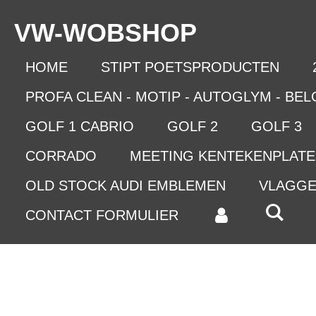
Ga
VW-WO
BSHOP
direct
naar
de
HOME
STIPT POETSPRODUCTEN
hoofdinhoud
PROFA CLEAN - MOTIP - AUTOGLYM - BE
GOLF 1 CABRIO
GOLF 2
GOLF 3
CORRADO
MEETING KENTEKENPLAT
OLD STOCK AUDI EMBLEMEN
VLAGG
CONTACT FORMULIER