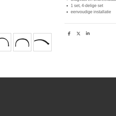
1 set, 4-delige set
eenvoudige installatie
D
D
S
e
e
h
l
e
a
e
l
r
n
e