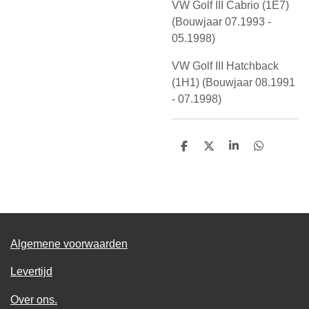
VW Golf III Cabrio (1E7)
(Bouwjaar 07.1993 -
05.1998)
VW Golf III Hatchback
(1H1) (Bouwjaar 08.1991
- 07.1998)
D
D
S
D
e
e
h
e
l
e
a
l
e
l
r
e
n
e
n
Algemene voorwaarden
Levertijd
Over ons.