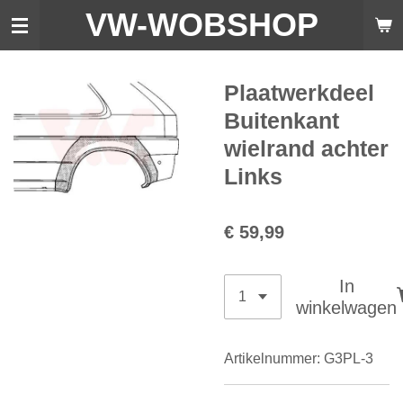
VW-WO
BSHOP
Ga
direct
naar
de
Plaatwerkdeel
hoofdinhoud
Buitenkant
wielrand achter
Links
€ 59,99
In
winkelwagen
Artikelnummer:
G3PL-3