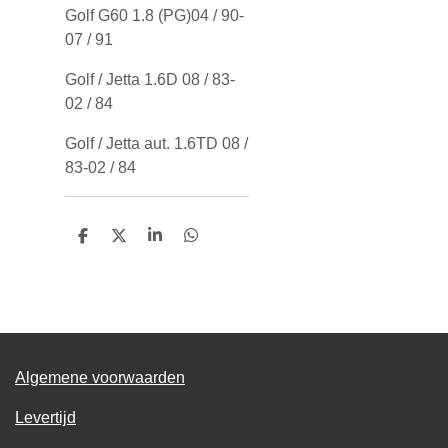
Golf G60 1.8 (PG)04 / 90-
07 / 91
Golf / Jetta 1.6D 08 / 83-
02 / 84
Golf / Jetta aut. 1.6TD 08 /
83-02 / 84
D
D
S
D
e
e
h
e
l
e
a
l
e
l
r
e
n
e
n
Algemene voorwaarden
Levertijd