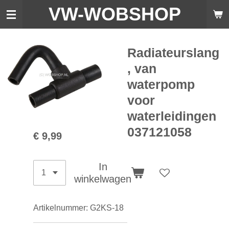
VW-WO
BSHOP
Ga
direct
naar
de
Radiateurslang
hoofdinhoud
, van
waterpomp
voor
waterleidingen
037121058
€ 9,99
In
winkelwagen
Artikelnummer:
G2KS-18