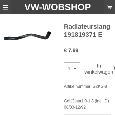
VW-WO
BSHOP
Ga
direct
naar
de
Radiateurslang
hoofdinhoud
191819371 E
€ 7,99
In
winkelwagen
Artikelnummer:
G2KS-8
Golf/Jetta1.0-1.8 (incl. D)
08/83-12/92