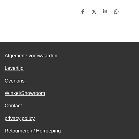
D
D
S
D
e
e
h
e
l
e
a
l
e
l
r
e
n
e
n
Algemene voorwaarden
Levertijd
Over ons.
Winkel/Showroom
Contact
privacy policy
Retourneren / Herroeping