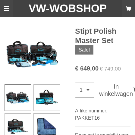
VW-WO
BSHOP
Ga
direct
naar
de
Stipt Polish
hoofdinhoud
Master Set
Sale!
€ 649,00
€ 749,00
In
winkelwagen
Artikelnummer:
PAKKET16