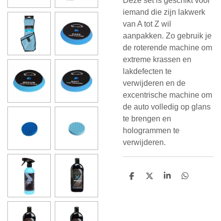
Deze set is geschikt voor
iemand die zijn lakwerk
van A tot Z wil
aanpakken. Zo gebruik je
de roterende machine om
extreme krassen en
lakdefecten te
verwijderen en de
excentrische machine om
de auto volledig op glans
te brengen en
hologrammen te
verwijderen.
D
D
S
D
e
e
h
e
l
e
a
l
e
l
r
e
n
e
n