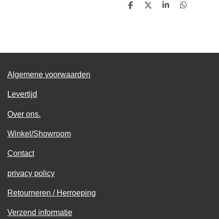
D
D
S
D
e
e
h
e
l
e
a
l
e
l
r
e
n
e
n
Algemene voorwaarden
Levertijd
Over ons.
Winkel/Showroom
Contact
privacy policy
Retourneren / Herroeping
Verzend informatie