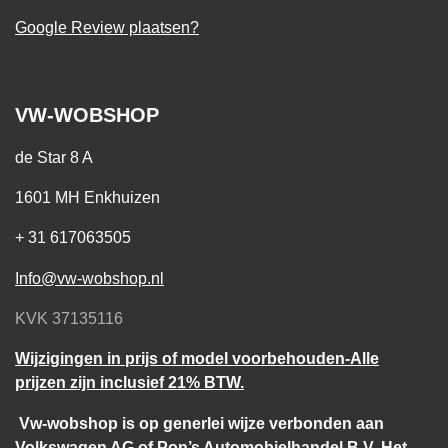
Google Review plaatsen?
VW-WOBSHOP
de Star 8 A
1601 MH Enkhuizen
+ 31 617063505
Info@vw-wobshop.nl
KVK 37135116
Wijzigingen in prijs of model voorbehouden-Alle
prijzen zijn inclusief 21% BTW.
Vw-wobshop is op generlei wijze verbonden aan
Volkswagen AG of Pon’s Automobielhandel B.V. Het