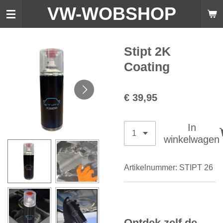
VW-WO
BSHOP
Ga
direct
naar
de
Stipt 2K
hoofdinhoud
Coating
€ 39,95
In
winkelwagen
Artikelnummer:
STIPT 26
Ontdek zelf de