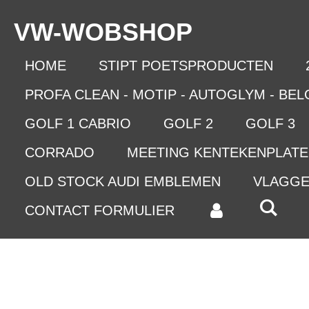
Ga
VW-WO
BSHOP
direct
naar
de
HOME
STIPT POETSPRODUCTEN
hoofdinhoud
PROFA CLEAN - MOTIP - AUTOGLYM - BE
GOLF 1 CABRIO
GOLF 2
GOLF 3
CORRADO
MEETING KENTEKENPLAT
OLD STOCK AUDI EMBLEMEN
VLAGG
CONTACT FORMULIER