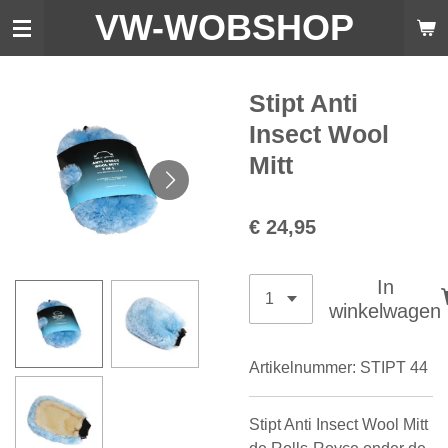
VW-WO
BSHOP
Ga
direct
naar
de
Stipt Anti
hoofdinhoud
Insect Wool
Mitt
€ 24,95
In
winkelwagen
Artikelnummer:
STIPT 44
Stipt Anti Insect Wool Mitt