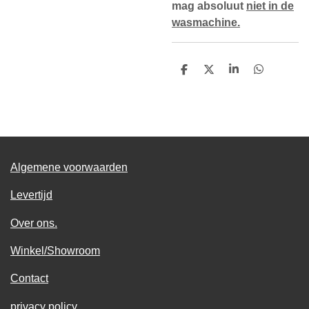
mag absoluut
niet in de
wasmachine.
D
D
S
D
e
e
h
e
l
e
a
l
e
l
r
e
n
e
n
Algemene voorwaarden
Levertijd
Over ons.
Winkel/Showroom
Contact
privacy policy