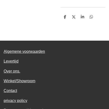
D
D
S
D
e
e
h
e
l
e
a
l
e
l
r
e
n
e
n
Algemene voorwaarden
Levertijd
Over ons.
Winkel/Showroom
Contact
privacy policy