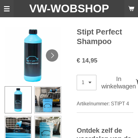
VW-WO
BSHOP
Ga
direct
naar
de
Stipt Perfect
hoofdinhoud
Shampoo
€ 14,95
In
winkelwagen
Artikelnummer:
STIPT 4
Ontdek zelf de