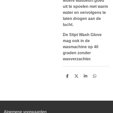
iedere wasbeurt goed
uit te spoelen met warm
water en vervolgens te
laten drogen aan de
lucht.
De Stipt Wash Glove
mag ook in de
wasmachine op 40
graden zonder
wasverzachter.
D
D
S
D
e
e
h
e
l
e
a
l
e
l
r
e
n
e
n
Algemene voorwaarden