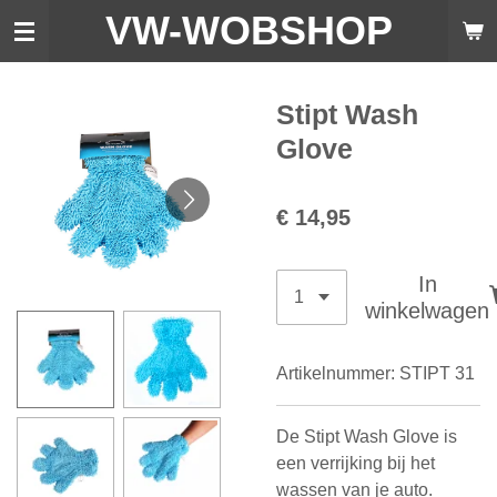
VW-WO
BSHOP
Ga
direct
naar
de
Stipt Wash
hoofdinhoud
Glove
€ 14,95
In
winkelwagen
Artikelnummer:
STIPT 31
De Stipt Wash Glove is
een verrijking bij het
wassen van je auto.