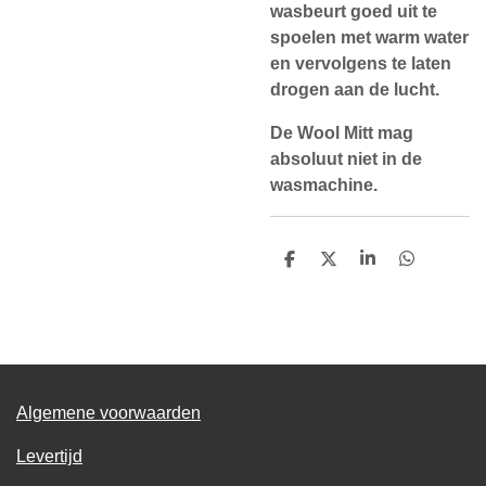
wasbeurt goed uit te
spoelen met warm water
en vervolgens te laten
drogen aan de lucht.
De Wool Mitt mag
absoluut niet in de
wasmachine.
D
D
S
D
e
e
h
e
l
e
a
l
e
l
r
e
n
e
n
Algemene voorwaarden
Levertijd