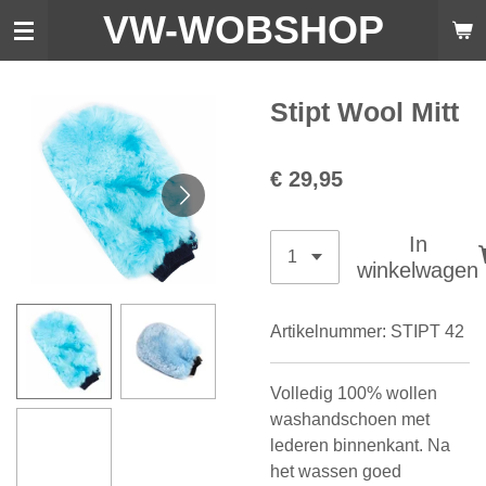
VW-WO
BSHOP
Ga
direct
naar
de
Stipt Wool Mitt
hoofdinhoud
€ 29,95
In
winkelwagen
Artikelnummer:
STIPT 42
Volledig 100% wollen
washandschoen met
lederen binnenkant. Na
het wassen goed