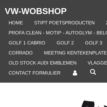
Ga
VW-WO
BSHOP
direct
naar
de
HOME
STIPT POETSPRODUCTEN
hoofdinhoud
PROFA CLEAN - MOTIP - AUTOGLYM - BE
GOLF 1 CABRIO
GOLF 2
GOLF 3
CORRADO
MEETING KENTEKENPLAT
OLD STOCK AUDI EMBLEMEN
VLAGG
CONTACT FORMULIER