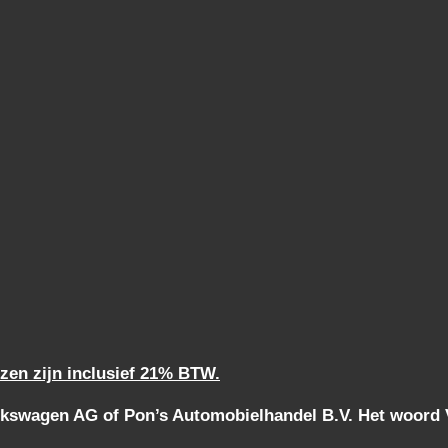
jzen zijn inclusief 21% BTW.
kswagen AG of Pon’s Automobielhandel B.V. Het woord Vo