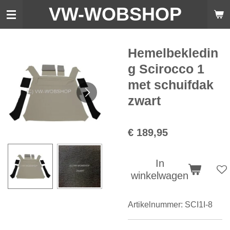
VW-WO
BSHOP
Ga
direct
naar
de
Hemelbekledin
hoofdinhoud
g Scirocco 1
met schuifdak
zwart
€ 189,95
In
winkelwagen
Artikelnummer:
SCI1I-8