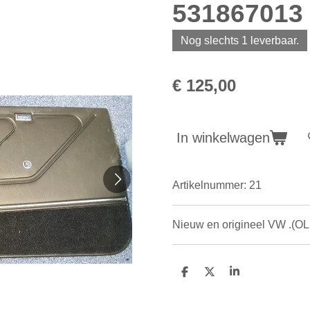
531867013
Nog slechts 1 leverbaar.
€ 125,00
In winkelwagen
Artikelnummer:
21
Nieuw en origineel VW .(O
D
D
S
e
e
h
l
e
a
e
l
r