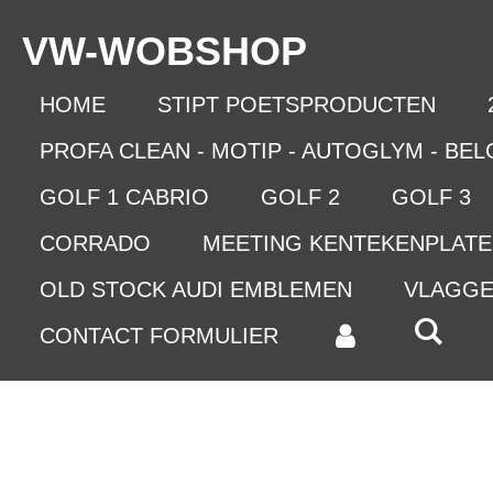
Ga
VW-WO
BSHOP
direct
naar
de
HOME
STIPT POETSPRODUCTEN
hoofdinhoud
PROFA CLEAN - MOTIP - AUTOGLYM - BE
GOLF 1 CABRIO
GOLF 2
GOLF 3
CORRADO
MEETING KENTEKENPLAT
OLD STOCK AUDI EMBLEMEN
VLAGG
CONTACT FORMULIER