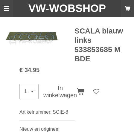
VW-WO
BSHOP
Ga
direct
naar
de
SCALA blauw
hoofdinhoud
links
533853685 M
BDE
€ 34,95
In
winkelwagen
Artikelnummer:
SCIE-8
Nieuw en origineel