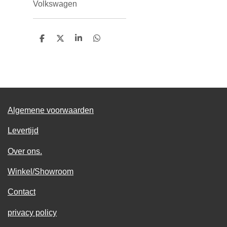
Volkswagen
D
D
S
D
e
e
h
e
l
e
a
l
e
l
r
e
n
e
n
Algemene voorwaarden
Levertijd
Over ons.
Winkel/Showroom
Contact
privacy policy