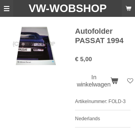
VW-WO
BSHOP
Ga
direct
naar
de
Autofolder
hoofdinhoud
PASSAT 1994
€ 5,00
In
winkelwagen
Artikelnummer:
FOLD-3
Nederlands