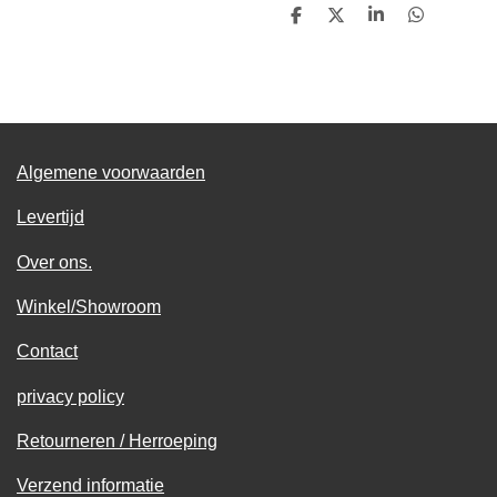
D
D
S
D
e
e
h
e
l
e
a
l
e
l
r
e
n
e
n
Algemene voorwaarden
Levertijd
Over ons.
Winkel/Showroom
Contact
privacy policy
Retourneren / Herroeping
Verzend informatie