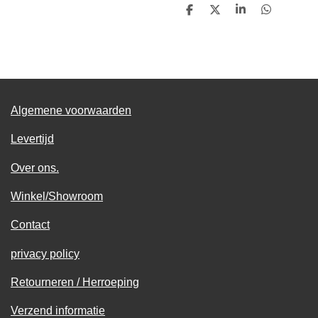
D
D
S
D
e
e
h
e
l
e
a
l
e
l
r
e
n
e
n
Algemene voorwaarden
Levertijd
Over ons.
Winkel/Showroom
Contact
privacy policy
Retourneren / Herroeping
Verzend informatie