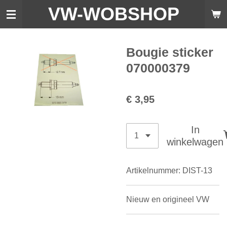
VW-WO
BSHOP
Ga
direct
naar
de
Bougie sticker
hoofdinhoud
070000379
€ 3,95
In
winkelwagen
Artikelnummer:
DIST-13
Nieuw en origineel VW