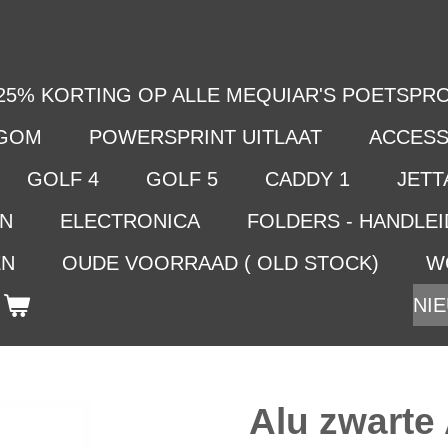
25% KORTING OP ALLE MEQUIAR'S POETSPRO
LGOM
POWERSPRINT UITLAAT
ACCESS
GOLF 4
GOLF 5
CADDY 1
JETTA
EN
ELECTRONICA
FOLDERS - HANDLE
EN
OUDE VOORRAAD ( OLD STOCK)
W
NIE
Alu zwarte