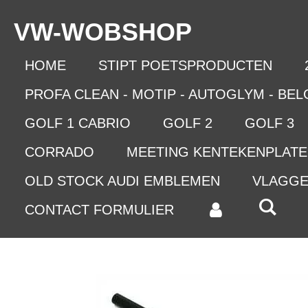
Ga
VW-WO
BSHOP
direct
naar
de
HOME
STIPT POETSPRODUCTEN
hoofdinhoud
PROFA CLEAN - MOTIP - AUTOGLYM - BE
GOLF 1 CABRIO
GOLF 2
GOLF 3
CORRADO
MEETING KENTEKENPLAT
OLD STOCK AUDI EMBLEMEN
VLAGG
CONTACT FORMULIER