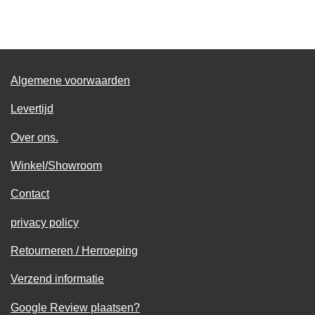
l
e
a
l
e
l
r
e
n
e
n
Algemene voorwaarden
Levertijd
Over ons.
Winkel/Showroom
Contact
privacy policy
Retourneren / Herroeping
Verzend informatie
Google Review plaatsen?