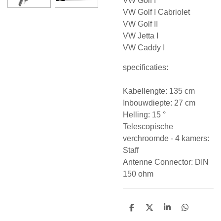
VW Golf I
VW Golf I Cabriolet
VW Golf II
VW Jetta I
VW Caddy I
specificaties:
Kabellengte: 135 cm
Inbouwdiepte: 27 cm
Helling: 15 °
Telescopische
verchroomde - 4 kamers:
Staff
Antenne Connector: DIN
150 ohm
D
D
S
D
e
e
h
e