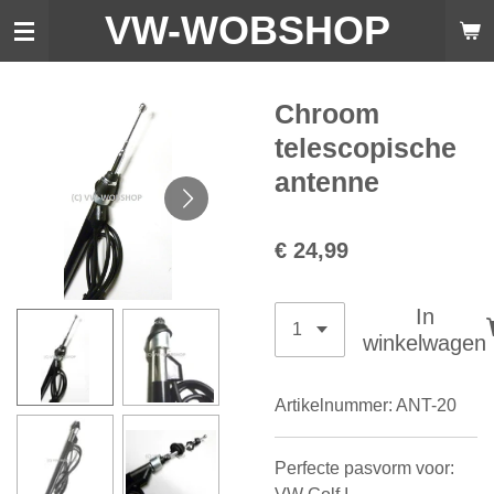
VW-WO
BSHOP
Ga
direct
naar
de
Chroom
hoofdinhoud
telescopische
antenne
€ 24,99
In
winkelwagen
Artikelnummer:
ANT-20
Perfecte pasvorm voor: