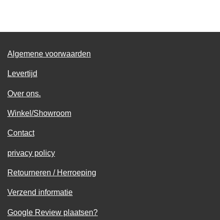
l
e
a
l
e
l
r
e
n
e
n
Algemene voorwaarden
Levertijd
Over ons.
Winkel/Showroom
Contact
privacy policy
Retourneren / Herroeping
Verzend informatie
Google Review plaatsen?