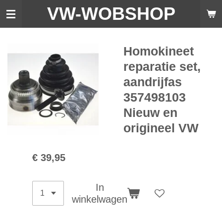
VW-WO
BSHOP
Ga
direct
naar
de
Homokineet
hoofdinhoud
reparatie set,
aandrijfas
357498103
Nieuw en
origineel VW
€ 39,95
In
winkelwagen