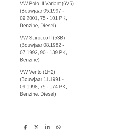
VW Polo III Variant (6V5)
(Bouwjaar 05.1997 -
09.2001, 75 - 101 PK,
Benzine, Diesel)
VW Scirocco II (53B)
(Bouwjaar 08.1982 -
07.1992, 90 - 139 PK,
Benzine)
VW Vento (1H2)
(Bouwjaar 11.1991 -
09.1998, 75 - 174 PK,
Benzine, Diesel)
D
D
S
D
e
e
h
e