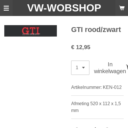
VW-WO
BSHOP
Ga
direct
naar
de
GTI rood/zwart
hoofdinhoud
€ 12,95
In
winkelwagen
Artikelnummer:
KEN-012
Afmeting 520 x 112 x 1,5
mm