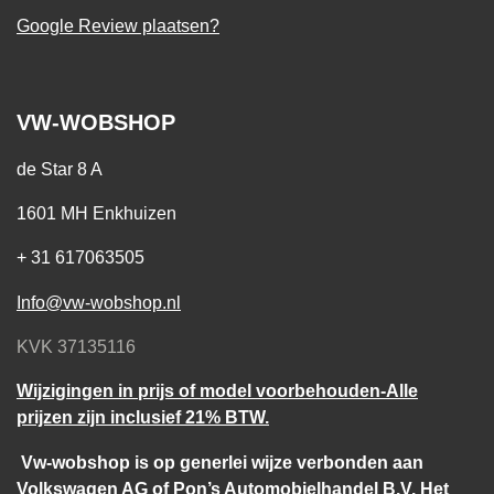
Google Review plaatsen?
VW-WOBSHOP
de Star 8 A
1601 MH Enkhuizen
+ 31 617063505
Info@vw-wobshop.nl
KVK 37135116
Wijzigingen in prijs of model voorbehouden-Alle
prijzen zijn inclusief 21% BTW.
Vw-wobshop is op generlei wijze verbonden aan
Volkswagen AG of Pon’s Automobielhandel B.V. Het