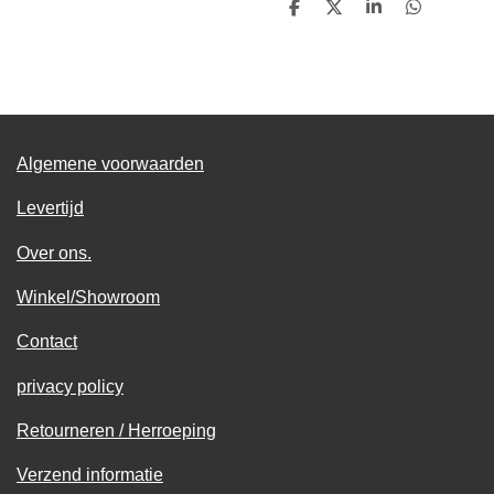
D
D
S
D
e
e
h
e
l
e
a
l
e
l
r
e
n
e
n
Algemene voorwaarden
Levertijd
Over ons.
Winkel/Showroom
Contact
privacy policy
Retourneren / Herroeping
Verzend informatie