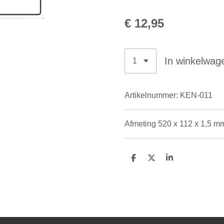
€ 12,95
In winkelwag
Artikelnummer:
KEN-011
Afmeting 520 x 112 x 1,5 
D
D
S
e
e
h
l
e
a
e
l
r
n
e