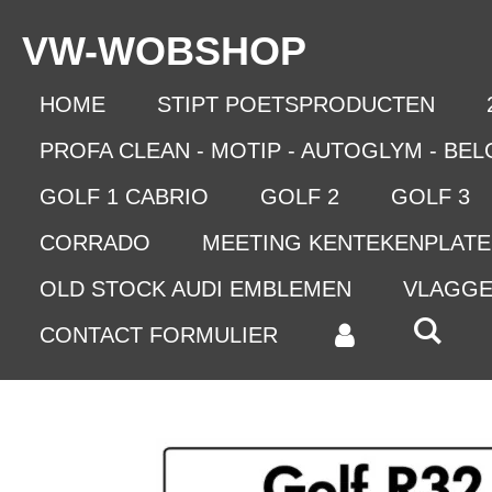
Ga
VW-WO
BSHOP
direct
naar
de
HOME
STIPT POETSPRODUCTEN
hoofdinhoud
PROFA CLEAN - MOTIP - AUTOGLYM - BE
GOLF 1 CABRIO
GOLF 2
GOLF 3
CORRADO
MEETING KENTEKENPLAT
OLD STOCK AUDI EMBLEMEN
VLAGG
CONTACT FORMULIER