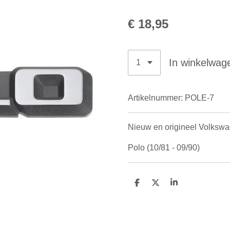
€ 18,95
In winkelwag
Artikelnummer:
POLE-7
Nieuw en origineel Volksw
Polo (10/81 - 09/90)
D
D
S
e
e
h
l
e
a
e
l
r
n
e