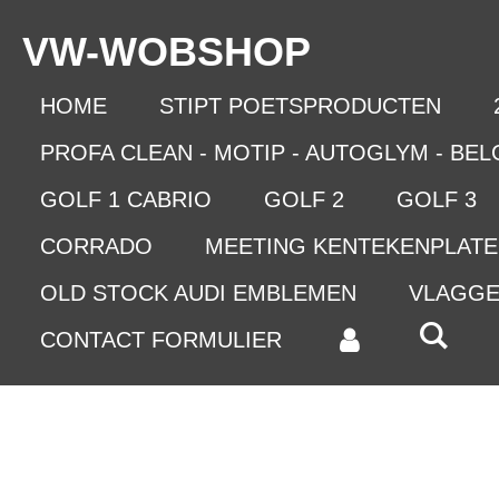
Ga
VW-WO
BSHOP
direct
naar
de
HOME
STIPT POETSPRODUCTEN
hoofdinhoud
PROFA CLEAN - MOTIP - AUTOGLYM - BE
GOLF 1 CABRIO
GOLF 2
GOLF 3
CORRADO
MEETING KENTEKENPLAT
OLD STOCK AUDI EMBLEMEN
VLAGG
CONTACT FORMULIER