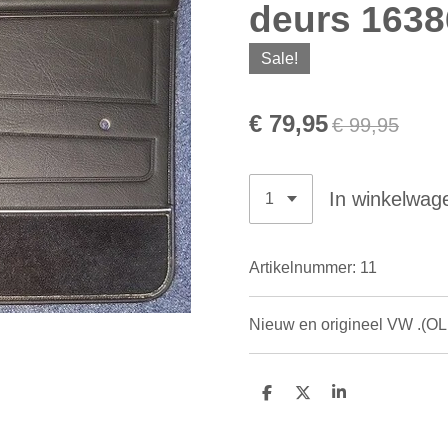
deurs 163
Sale!
€ 79,95
€ 99,95
In winkelwag
Artikelnummer:
11
Nieuw en origineel VW .(O
D
D
S
e
e
h
l
e
a
e
l
r