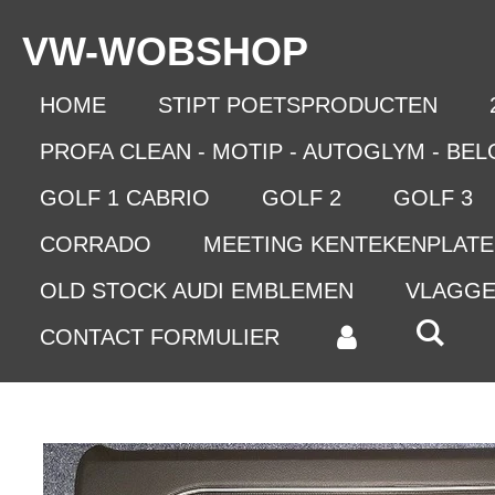
Ga
VW-WO
BSHOP
direct
naar
de
HOME
STIPT POETSPRODUCTEN
hoofdinhoud
PROFA CLEAN - MOTIP - AUTOGLYM - BE
GOLF 1 CABRIO
GOLF 2
GOLF 3
CORRADO
MEETING KENTEKENPLAT
OLD STOCK AUDI EMBLEMEN
VLAGG
CONTACT FORMULIER