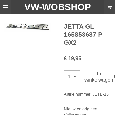
VW-WO
BSHOP
Ga
direct
naar
de
JETTA GL
hoofdinhoud
165853687 P
GX2
€ 19,95
In
winkelwagen
Artikelnummer:
JETE-15
Nieuw en origineel